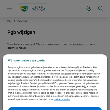
S
k
Inloggen
i
p
l
i
Pgb
Pgb wijzigen
n
k
Pgb wijzigen
s
n
a
v
Verandert er iets in uw pgb? Op deze pagina leest u meer over wijzigingen en hoe u
i
daarmee omgaat.
g
a
t
Wij maken gebruik van cookies
i
Wijzigingen doorgeven
e
Op vgz-zorgkantoren.nl gebruiken wij cookies en technieken die hierop lijken. Basis cookies
Geef wijzigingen die van invloed kunnen zijn op het pgb door aan het zorgkantoor.
zijn verplicht om vgz-zorgkantoren.nl goed te laten werken. Voor persoonlijke en tracking
cookies vragen we jouw toestemming. We verwerken dan (bijzondere) persoonsgegevens van
Voordat de wijziging moet ingaan. Voorbeelden van wijzigingen:
jou op basis van jouw surfgedrag. Bijvoorbeeld welke pagina’s je bezoekt, zoals vergoedingen-
Wijzigingen in de afspraken met zorgverleners zoals uren,
en zorg gerelateerde pagina’s. Deze bevatten mogelijk medische informatie. Ook verwerken
wij daarbij je IP-adres. Ben je ingelogd in MijnVGZzorgkantoor? Wees gerust, wij gebruiken via
tarieven, soort zorg
cookies nooit informatie over jouw declaraties. Door toestemming te geven krijg je nuttige
Wijzigingen in het goedgekeurde budgetplan
informatie op het juiste moment. We doen dit via alle interne en externe kanalen waarop we
met je in contact kunnen komen. Zoals op deze website, in onze app, e-mail, social media en
Wijzigingen van de contactgegevens van de pgb-beheerder en
advertentie kanalen. Je kunt ook jouw cookie-instellingen zelf aanpassen. Meer over cookies
budgethouder
en welke partijen deze plaatsen lees je in onze
cookieverklaring
.
Verhuizing van de pgb-beheerder. De verhuizing van de
budgethouder krijgt het zorgkantoor automatisch door. Het recht