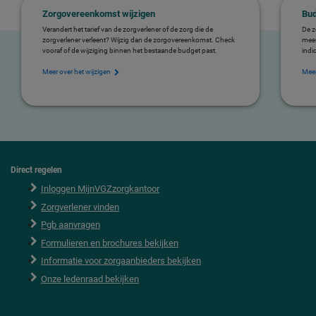
Zorgovereenkomst wijzigen
Bud
Verandert het tarief van de zorgverlener of de zorg die de
De z
zorgverlener verleent? Wijzig dan de zorgovereenkomst. Check
meer
vooraf of de wijziging binnen het bestaande budget past.
indi
Meer over het wijzigen
Meer
Direct regelen
F
o
Inloggen MijnVGZzorgkantoor
o
Zorgverlener vinden
t
e
Pgb aanvragen
r
Formulieren en brochures bekijken
Informatie voor zorgaanbieders bekijken
Onze ledenraad bekijken