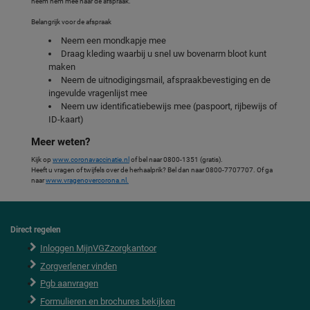
neem hem mee naar de afspraak.
Belangrijk voor de afspraak
Neem een mondkapje mee
Draag kleding waarbij u snel uw bovenarm bloot kunt
maken
Neem de uitnodigingsmail, afspraakbevestiging en de
ingevulde vragenlijst mee
Neem uw identificatiebewijs mee (paspoort, rijbewijs of
ID-kaart)
Meer weten?
Kijk op
www.coronavaccinatie.nl
of bel naar 0800-1351 (gratis).
Heeft u vragen of twijfels over de herhaalprik? Bel dan naar 0800-7707707. Of ga
naar
www.vragenovercorona.nl.
Direct regelen
F
o
Inloggen MijnVGZzorgkantoor
o
Zorgverlener vinden
t
e
Pgb aanvragen
r
Formulieren en brochures bekijken