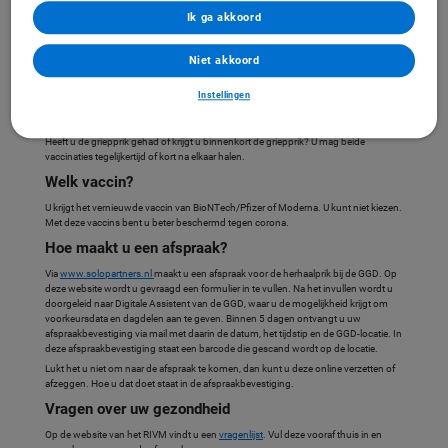
Deze uitnodiging is bedoeld voor zorgverleners die voor pgb-budgethouders
Ik ga akkoord
werken. Dit betekent dat u betaald wordt voor de door u geleverde zorg via een
pgb. Zorgmedewerkers die niet via het pgb werken worden op een andere wijze
Niet akkoord
uitgenodigd voor vaccinatie.
Wanneer?
Instellingen
Heeft u minimaal 3 maanden geleden de laatste prik of een coronabesmetting
gehad? Dan kunt u vanaf 13 september een afspraak maken bij de GGD.
Heeft u de griepprik gehad of krijgt u binnenkort de griepprik? U mag beide
vaccinaties tegelijkertijd of kort na elkaar halen.
Welk vaccin?
U krijgt het vernieuwde vaccin van BioNTech/Pfizer of Moderna. U kunt niet kiezen.
Met deze vaccins bent u beter beschermd tegen corona.
Hoe maakt u een afspraak?
Via
www.solopartners.nl
maakt u een afspraak voor de herhaalprik bij de GGD. Op
deze website wordt u gevraagd een formulier in te vullen. Na het invullen wordt u
doorgeleid naar Digitale Assistent van de GGD, waar u de mogelijkheid krijgt om
voorkeursdata en dagdelen aan te geven. Binnen 5 dagen ontvangt u uw
afspraakbevestiging via mail met daarin de datum, het tijdstip en de GGD-locatie. In
deze afspraakbevestiging staat een barcode die gescand wordt op de locatie.
Lukt het u niet om naar de afspraak te komen, dan kunt u deze online verzetten of
afzeggen. Hoe u dat doet staat in de afspraakbevestiging.
Vragen over uw gezondheid
Op de website van het RIVM vindt u een
vragenlijst
. Vul deze vooraf thuis in en