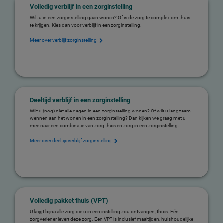
Volledig verblijf in een zorginstelling
Wilt u in een zorginstelling gaan wonen? Of is de zorg te complex om thuis
te krijgen. Kies dan voor verblijf in een zorginstelling.
Meer over verblijf zorginstelling
Deeltijd verblijf in een zorginstelling
Wilt u (nog) niet alle dagen in een zorginstelling wonen? Of wilt u langzaam
wennen aan het wonen in een zorginstelling? Dan kijken we graag met u
mee naar een combinatie van zorg thuis en zorg in een zorginstelling.
Meer over deeltijdverblijf zorginstelling
Volledig pakket thuis (VPT)
U krijgt bijna alle zorg die u in een instelling zou ontvangen, thuis. Eén
zorgverlener levert deze zorg. Een VPT is inclusief maaltijden, huishoudelijke