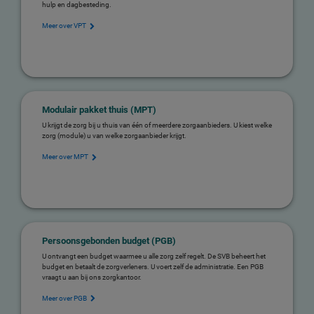
hulp en dagbesteding.
Meer over VPT
Modulair pakket thuis (MPT)
U krijgt de zorg bij u thuis van één of meerdere zorgaanbieders. U kiest welke
zorg (module) u van welke zorgaanbieder krijgt.
Meer over MPT
Persoonsgebonden budget (PGB)
U ontvangt een budget waarmee u alle zorg zelf regelt. De SVB beheert het
budget en betaalt de zorgverleners. U voert zelf de administratie. Een PGB
vraagt u aan bij ons zorgkantoor.
Meer over PGB