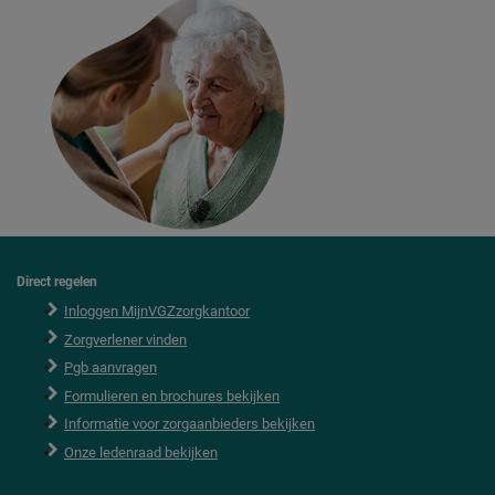
Direct regelen
F
o
Inloggen MijnVGZzorgkantoor
o
Zorgverlener vinden
t
e
Pgb aanvragen
r
Formulieren en brochures bekijken
Informatie voor zorgaanbieders bekijken
Onze ledenraad bekijken