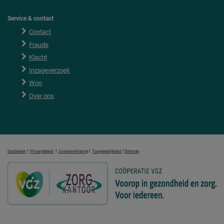
Service & contact
Contact
Fraude
Klacht
Inzageverzoek
Woo
Over ons
|
|
|
|
Disclaimer
Privacybeleid
Cookieverklaring
Toegankelijkheid
Sitemap