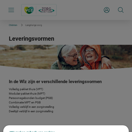
S
k
Inloggen
i
p
l
i
Cliënten
Langdurige zorg
n
k
Leveringsvormen
s
n
a
v
i
g
a
t
i
e
In de Wlz zijn er verschillende leveringsvormen
Volledig pakket thuis (VPT)
Modulair pakket thuis (MPT)
Persoonsgebonden budget (PGB)
Combinatie MPT en PGB
Volledig verblijf in een zorginstelling
Deeltijd verblijf in een zorginstelling