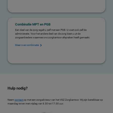
Combinatie MPT en PGB
Een deel van de zorg regelt u zelf met een PGB. U voert ook zelf de
administratie. Voor het andere deel van de zorg kiest u uit de
zorgaanbieders waarmee ons zorgkantoor afspraken heeft gemaakt.
Meer over combinatie
Hulp nodig?
Neem
contact
op met een zorgadviseur van het VGZ Zorgkantoor. Wij zijn bereikbaar op
maandag tot en met vrijdag van 8.30 tot 17.00 uur.