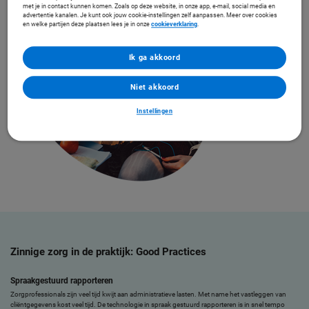
met je in contact kunnen komen. Zoals op deze website, in onze app, e-mail, social media en
advertentie kanalen. Je kunt ook jouw cookie-instellingen zelf aanpassen. Meer over cookies
en welke partijen deze plaatsen lees je in onze
cookieverklaring
.
Ik ga akkoord
Niet akkoord
Instellingen
Zinnige zorg in de praktijk: Good Practices
Spraakgestuurd rapporteren
Zorgprofessionals zijn veel tijd kwijt aan administratieve lasten. Met name het vastleggen van
cliëntgegevens kost veel tijd. De technologie in spraak gestuurd rapporteren is in snel tempo