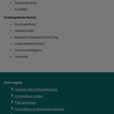
Passende zorg
Kwaliteit
Overkoepelende thema's
Duurzaamheid
Arbeidsmarkt
Medisch Generalistische Zorg
Ledenbetrokkenheid
Sectoroverstijgend
Innovatie
Direct regelen
F
o
Inloggen MijnVGZzorgkantoor
o
Zorgverlener vinden
t
e
Pgb aanvragen
r
Formulieren en brochures bekijken