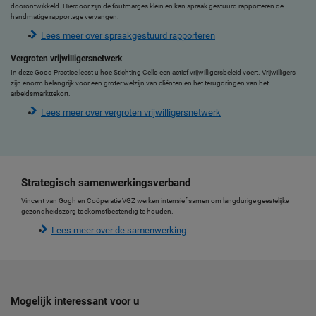
doorontwikkeld. Hierdoor zijn de foutmarges klein en kan spraak gestuurd rapporteren de
handmatige rapportage vervangen.
Lees meer over spraakgestuurd rapporteren
Vergroten vrijwilligersnetwerk
In deze Good Practice leest u hoe Stichting Cello een actief vrijwilligersbeleid voert. Vrijwilligers
zijn enorm belangrijk voor een groter welzijn van cliënten en het terugdringen van het
arbeidsmarkttekort.
Lees meer over vergroten vrijwilligersnetwerk
Strategisch samenwerkingsverband
Vincent van Gogh en Coöperatie VGZ werken intensief samen om langdurige geestelijke
gezondheidszorg toekomstbestendig te houden.
Lees meer over de samenwerking
Mogelijk interessant voor u