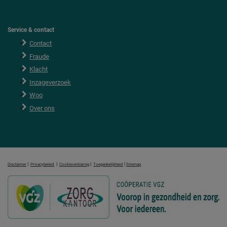
Service & contact
Contact
Fraude
Klacht
Inzageverzoek
Woo
Over ons
|
|
|
|
Disclaimer
Privacybeleid
Cookieverklaring
Toegankelijkheid
Sitemap