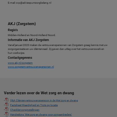
E-mail: cvp@adviespuntzorgbelang.nl
AKJ (Zorgstem)
Regio’s
Midden-Holland en Noord-Holland Noord.
Informatie van AKJ Zorgstem
Vanaf januari 2020 maken de vertrouwenspersonen van Zorgstem graag kennis met uw
zorgorganisatie en uw cliëntenraad. Zij geven dan uitleg over het vertrouwenswerk en
hun werkwijze.
Contactgegevens
www.akj.nl/zorgstem
www.zorgstemvertrouwenspersonen.nl
Verder lezen over de Wet zorg en dwang
•
Q&A Cliëntenvertrouwenspersoon in de Wet zorg en dwang
•
Factsheet Waardigheid en Trots op locatie
•
Checklist zorginstellingen
•
Handreiking 'Wet zorg en dwang voor zorgaanbieders'