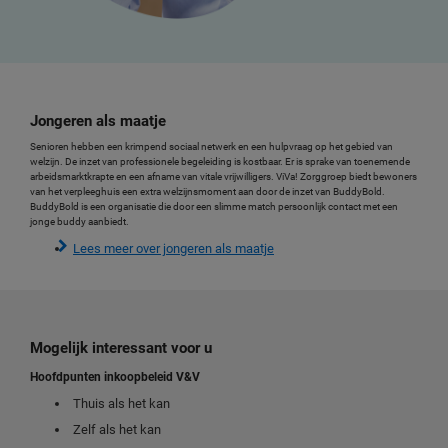
Jongeren als maatje
Senioren hebben een krimpend sociaal netwerk en een hulpvraag op het gebied van
welzijn. De inzet van professionele begeleiding is kostbaar. Er is sprake van toenemende
arbeidsmarktkrapte en een afname van vitale vrijwilligers. ViVa! Zorggroep biedt bewoners
van het verpleeghuis een extra welzijnsmoment aan door de inzet van BuddyBold.
BuddyBold is een organisatie die door een slimme match persoonlijk contact met een
jonge buddy aanbiedt.
Lees meer over jongeren als maatje
Mogelijk interessant voor u
Hoofdpunten inkoopbeleid V&V
Thuis als het kan
Zelf als het kan