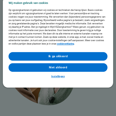
inzet van professionals en totale financiële middelen. Ongeacht uit welk domein deze komen.
Wij maken gebruik van cookies
Blijken initiatieven succesvol? Dan is het belangrijk dat we de financiering aan laten sluiten bij de
huidige inrichting van ons zorgstelsel.
Op vgz-zorgkantoren.nl gebruiken wij cookies en technieken die hierop lijken. Basis cookies
zijn verplicht om vgz-zorgkantoren.nl goed te laten werken. Voor persoonlijke en tracking
Lees meer in de eindrapportage domeinoverstijgend
cookies vragen we jouw toestemming. We verwerken dan (bijzondere) persoonsgegevens van
samenwerken
jou op basis van jouw surfgedrag. Bijvoorbeeld welke pagina’s je bezoekt, zoals vergoedingen-
en zorg gerelateerde pagina’s. Deze bevatten mogelijk medische informatie. Ook verwerken
Lees meer in de factsheet Social Trial
wij daarbij je IP-adres. Ben je ingelogd in MijnVGZzorgkantoor? Wees gerust, wij gebruiken via
cookies nooit informatie over jouw declaraties. Door toestemming te geven krijg je nuttige
informatie op het juiste moment. We doen dit via alle interne en externe kanalen waarop we
met je in contact kunnen komen. Zoals op deze website, in onze app, e-mail, social media en
advertentie kanalen. Je kunt ook jouw cookie-instellingen zelf aanpassen. Meer over cookies
en welke partijen deze plaatsen lees je in onze
cookieverklaring
.
Ik ga akkoord
Niet akkoord
Instellingen