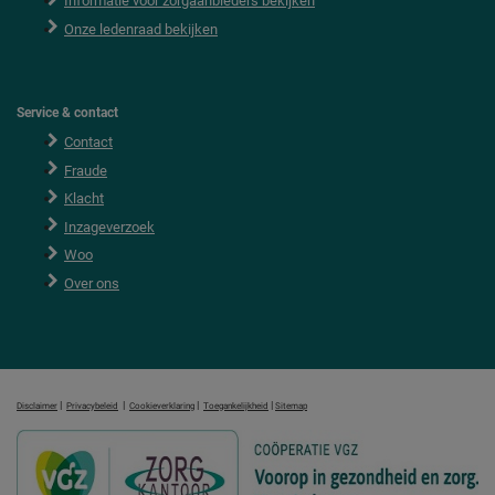
Informatie voor zorgaanbieders bekijken
Onze ledenraad bekijken
Service & contact
Contact
Fraude
Klacht
Inzageverzoek
Woo
Over ons
|
|
|
|
Disclaimer
Privacybeleid
Cookieverklaring
Toegankelijkheid
Sitemap