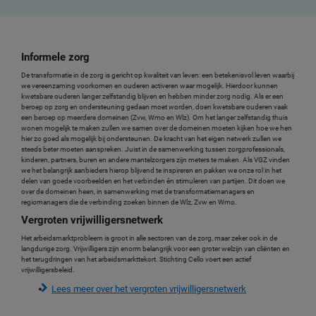
Informele zorg
De transformatie in de zorg is gericht op kwaliteit van leven: een betekenisvol leven waarbij
we vereenzaming voorkomen en ouderen activeren waar mogelijk. Hierdoor kunnen
kwetsbare ouderen langer zelfstandig blijven en hebben minder zorg nodig. Als er een
beroep op zorg en ondersteuning gedaan moet worden, doen kwetsbare ouderen vaak
een beroep op meerdere domeinen (Zvw, Wmo en Wlz). Om het langer zelfstandig thuis
wonen mogelijk te maken zullen we samen over de domeinen moeten kijken hoe we hen
hier zo goed als mogelijk bij ondersteunen. De kracht van het eigen netwerk zullen we
steeds beter moeten aanspreken. Juist in de samenwerking tussen zorgprofessionals,
kinderen, partners, buren en andere mantelzorgers zijn meters te maken. Als VGZ vinden
we het belangrijk aanbieders hierop blijvend te inspireren en pakken we onze rol in het
delen van goede voorbeelden en het verbinden én stimuleren van partijen. Dit doen we
over de domeinen heen, in samenwerking met de transformatiemanagers en
regiomanagers die de verbinding zoeken binnen de Wlz, Zvw en Wmo.
Vergroten vrijwilligersnetwerk
Het arbeidsmarktprobleem is groot in alle sectoren van de zorg, maar zeker ook in de
langdurige zorg. Vrijwilligers zijn enorm belangrijk voor een groter welzijn van cliënten en
het terugdringen van het arbeidsmarkttekort. Stichting Cello voert een actief
vrijwilligersbeleid.
Lees meer over het vergroten vrijwilligersnetwerk