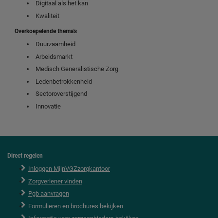
Digitaal als het kan
Kwaliteit
Overkoepelende thema's
Duurzaamheid
Arbeidsmarkt
Medisch Generalistische Zorg
Ledenbetrokkenheid
Sectoroverstijgend
Innovatie
Direct regelen
F
o
Inloggen MijnVGZzorgkantoor
o
Zorgverlener vinden
t
e
Pgb aanvragen
r
Formulieren en brochures bekijken