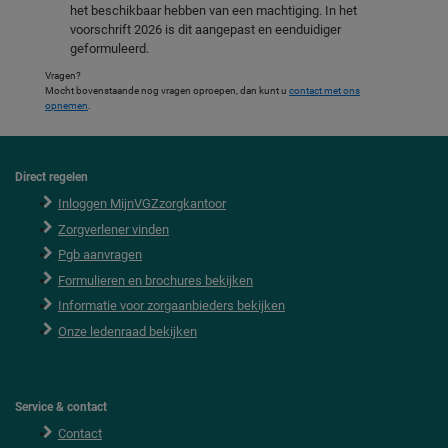
het beschikbaar hebben van een machtiging. In het
voorschrift 2026 is dit aangepast en eenduidiger
geformuleerd.
Vragen?
Mocht bovenstaande nog vragen oproepen, dan kunt u
contact met ons
opnemen
.
Direct regelen
F
o
Inloggen MijnVGZzorgkantoor
o
Zorgverlener vinden
t
e
Pgb aanvragen
r
Formulieren en brochures bekijken
Informatie voor zorgaanbieders bekijken
Onze ledenraad bekijken
Service & contact
Contact