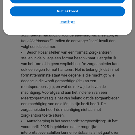
sjabloon, de zorgaanbieder verklaart’; “
dat de
cliënt/wettelijk vertegenwoordiger een schriftelijke
Niet akkoord
machtiging heeft afgegeven om een meerzorgaanvraag in
te dienen. De zorgaanbieder heeft deze in zijn bezit
”.
Instellingen
Wijziging in de rekenmodule
: In de rekenmodule is een
vraag toegevoegd aan het adviesformulier: “
heeft u een
schriftelijke machtiging voor de aanvraag van meerzorg in
het cliëntdossier?
“. Indien de aanvrager “nee” invult dan
volgt een disclaimer.
Beschikbaar stellen van een format
: Zorgkantoren
stellen in de bijlage een format beschikbaar. Het gebruik
van het format is geen verplichting. De zorgaanbieder kan
ook een eigen format hanteren. Het is belangrijk dat in het
format tenminste staat wie degene is die machtigt, wie
degene is die wordt gemachtigd (dit kan een
rechtspersoon zijn), en wat de reikwijdte is van de
machtiging. Voorafgaand aan het indienen van een
Meerzorgaanvraag is het van belang dat de zorgaanbieder
een machtiging van de cliënt in zijn bezit heeft. De
zorgaanbieder hoeft de machtiging niet aan het
zorgkantoor toe te sturen.
Aanscherping in het voorschrift zorgtoewijzing
: Uit het
voorschrift 2025 is gebleken dat er mogelijke
interpretatieverschillen kunnen ontstaan als het gaat over