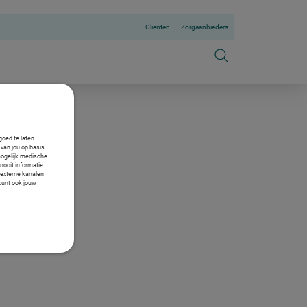
Cliënten
Zorgaanbieders
goed te laten
van jou op basis
mogelijk medische
nooit informatie
n externe kanalen
 kunt ook jouw