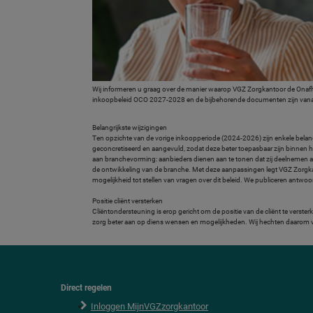
Wij informeren u graag over de manier waarop VGZ Zorgkantoor de Onaf
inkoopbeleid OCO 2027-2028 en de bijbehorende documenten zijn vana
Belangrijkste wijzigingen
Ten opzichte van de vorige inkoopperiode (2024-2026) zijn enkele belang
geconcretiseerd en aangevuld, zodat deze beter toepasbaar zijn binnen 
aan branchevorming: aanbieders dienen aan te tonen dat zij deelnemen
de ontwikkeling van de branche. Met deze aanpassingen legt VGZ Zorgkan
mogelijkheid tot stellen van vragen over dit beleid. We publiceren antwo
Positie cliënt versterken
Cliëntondersteuning is erop gericht om de positie van de cliënt te vers
zorg beter aan op diens wensen en mogelijkheden. Wij hechten daarom ve
Direct regelen
F
o
Inloggen MijnVGZzorgkantoor