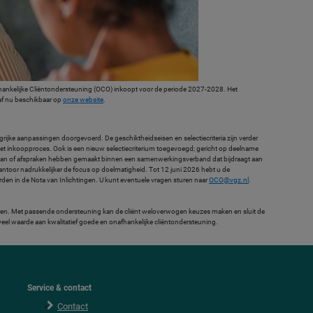
hankelijke Cliëntondersteuning (OCO) inkoopt voor de periode 2027-2028. Het
f nu beschikbaar op
onze website
.
rijke aanpassingen doorgevoerd. De geschiktheidseisen en selectiecriteria zijn verder
het inkoopproces. Ook is een nieuw selectiecriterium toegevoegd; gericht op deelname
 aan of afspraken hebben gemaakt binnen een samenwerkingsverband dat bijdraagt aan
toor nadrukkelijker de focus op doelmatigheid. Tot 12 juni 2026 hebt u de
orden in de Nota van Inlichtingen. U kunt eventuele vragen sturen naar
OCO@vgz.nl
.
terken. Met passende ondersteuning kan de cliënt weloverwogen keuzes maken en sluit de
el waarde aan kwalitatief goede en onafhankelijke cliëntondersteuning.
Service & contact
Contact