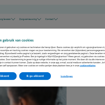
org leveren
Zorgvernieuwing
Contact
n gebruik van cookies
ren.nl gebruiken wij cookies en technieken die hierop lijken. Basis cookies zijn verplicht om vgz-zorgkantoren.nl 
 Clientondersteuning 2027-2028
rsoonlijke en tracking cookies vragen we jouw toestemming. We verwerken dan (bijzondere) persoonsgegevens 
drag. Bijvoorbeeld welke pagina’s je bezoekt, zoals vergoedingen- en zorg gerelateerde pagina’s. Deze bevatten 
verwerken wij daarbij je IP-adres. Ben je ingelogd in MijnVGZzorgkantoor? Wees gerust, wij gebruiken via cookies 
aties. Door toestemming te geven krijg je nuttige informatie op het juiste moment. We doen dit via alle interne e
e in contact kunnen komen. Zoals op deze website, in onze app, e-mail, social media en advertentie kanalen. Je
gen zelf aanpassen. Meer over cookies en welke partijen deze plaatsen lees je in onze
cookieverklaring
.
akkoord
Ik ga akkoord
Instellingen