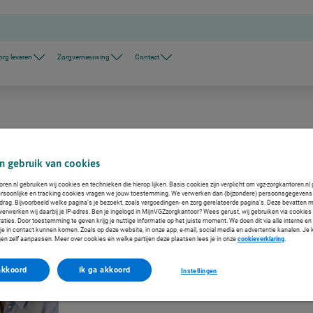
org leveren
Zorgvernieuwing
Contact
en RPA in de zorg - van idee tot
n gebruik van cookies
ren.nl gebruiken wij cookies en technieken die hierop lijken. Basis cookies zijn verplicht om vgz-zorgkantoren.nl 
rsoonlijke en tracking cookies vragen we jouw toestemming. We verwerken dan (bijzondere) persoonsgegevens 
drag. Bijvoorbeeld welke pagina’s je bezoekt, zoals vergoedingen- en zorg gerelateerde pagina’s. Deze bevatten 
verwerken wij daarbij je IP-adres. Ben je ingelogd in MijnVGZzorgkantoor? Wees gerust, wij gebruiken via cookies 
aties. Door toestemming te geven krijg je nuttige informatie op het juiste moment. We doen dit via alle interne e
e in contact kunnen komen. Zoals op deze website, in onze app, e-mail, social media en advertentie kanalen. Je
gen zelf aanpassen. Meer over cookies en welke partijen deze plaatsen lees je in onze
cookieverklaring
.
akkoord
Ik ga akkoord
Instellingen