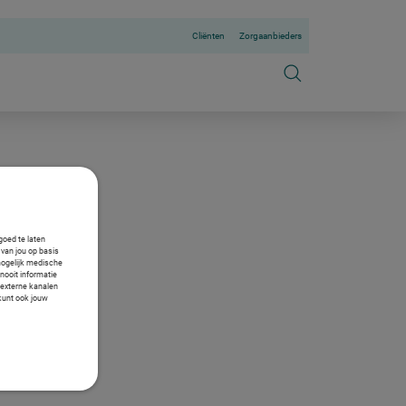
Cliënten
Zorgaanbieders
goed te laten
van jou op basis
mogelijk medische
nooit informatie
n externe kanalen
 kunt ook jouw