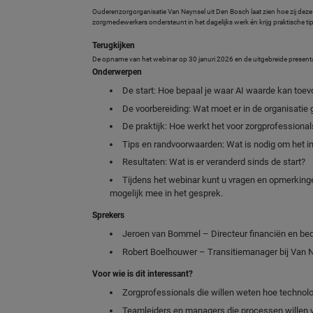
Ouderenzorgorganisatie Van Neynsel uit Den Bosch laat zien hoe zij deze
zorgmedewerkers ondersteunt in het dagelijks werk én krijg praktische ti
Terugkijken
De opname van het webinar op 30 januri 2026 en de uitgebreide present
Onderwerpen
De start: Hoe bepaal je waar AI waarde kan toev
De voorbereiding: Wat moet er in de organisati
De praktijk: Hoe werkt het voor zorgprofessional
Tips en randvoorwaarden: Wat is nodig om het ini
Resultaten: Wat is er veranderd sinds de start?
Tijdens het webinar kunt u vragen en opmerking
mogelijk mee in het gesprek.
Sprekers
Jeroen van Bommel – Directeur financiën en bedr
Robert Boelhouwer – Transitiemanager bij Van N
Voor wie is dit interessant?
Zorgprofessionals die willen weten hoe technol
Teamleiders en managers die processen willen 