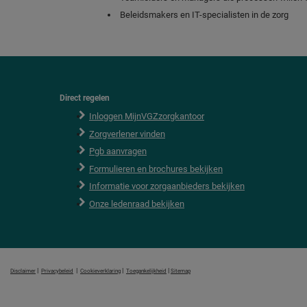
Beleidsmakers en IT-specialisten in de zorg
Direct regelen
F
o
Inloggen MijnVGZzorgkantoor
o
Zorgverlener vinden
t
e
Pgb aanvragen
r
Formulieren en brochures bekijken
Informatie voor zorgaanbieders bekijken
Onze ledenraad bekijken
|
|
|
|
Disclaimer
Privacybeleid
Cookieverklaring
Toegankelijkheid
Sitemap