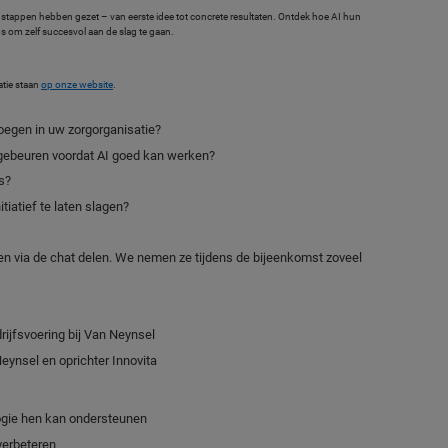
 stappen hebben gezet – van eerste idee tot concrete resultaten. Ontdek hoe AI hun
ps om zelf succesvol aan de slag te gaan.
atie staan
op onze website
.
oegen in uw zorgorganisatie?
e gebeuren voordat AI goed kan werken?
s?
tiatief te laten slagen?
en via de chat delen. We nemen ze tijdens de bijeenkomst zoveel
ijfsvoering bij Van Neynsel
eynsel en oprichter Innovita
ogie hen kan ondersteunen
verbeteren