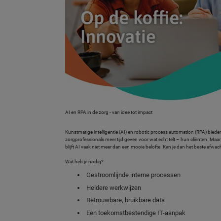
AI en RPA in de zorg - van idee tot impact
Kunstmatige intelligentie (AI) en robotic process automation (RPA) biede
zorgprofessionals meer tijd geven voor wat echt telt – hun cliënten. Maar
blijft AI vaak niet meer dan een mooie belofte. Kan je dan het beste afwac
Wat heb je nodig?
Gestroomlijnde interne processen
Heldere werkwijzen
Betrouwbare, bruikbare data
Een toekomstbestendige IT-aanpak