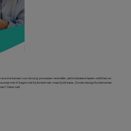
n enorme kansen voor de zorg: processen versnellen, administratieve lasten verlichten en
 succes met AI begint niet bij de techniek, maar bij de basis. Zonder stevige fundamenten
hten? Zeker niet!