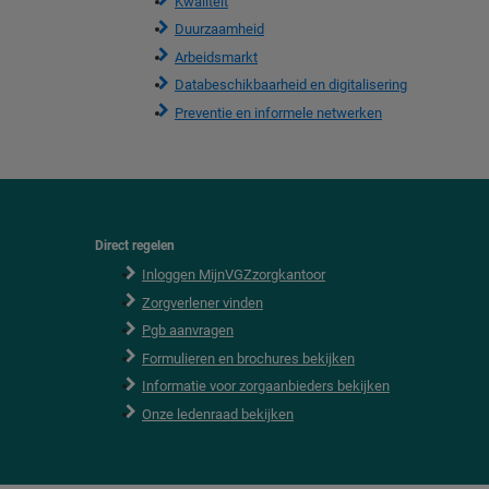
Kwaliteit
Duurzaamheid
Arbeidsmarkt
Databeschikbaarheid en digitalisering
Preventie en informele netwerken
Direct regelen
F
o
Inloggen MijnVGZzorgkantoor
o
Zorgverlener vinden
t
e
Pgb aanvragen
r
Formulieren en brochures bekijken
Informatie voor zorgaanbieders bekijken
Onze ledenraad bekijken