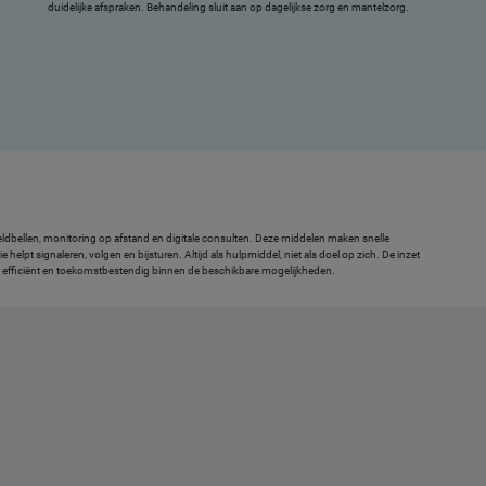
duidelijke afspraken. Behandeling sluit aan op dagelijkse zorg en mantelzorg.
dbellen, monitoring op afstand en digitale consulten. Deze middelen maken snelle
lpt signaleren, volgen en bijsturen. Altijd als hulpmiddel, niet als doel op zich. De inzet
jk, efficiënt en toekomstbestendig binnen de beschikbare mogelijkheden.