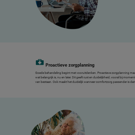
Proactieve zorgplanning
Goede behandeling begint met vooruitdenken. Proactieve zorgplanning maakt
wat belangrijk is, nu en later. Dit geeft rust en duidelijkheid, vooral bij mo
van bestaan. Ook maakt het duidelijk wanneer comfortzorg passender is dan c