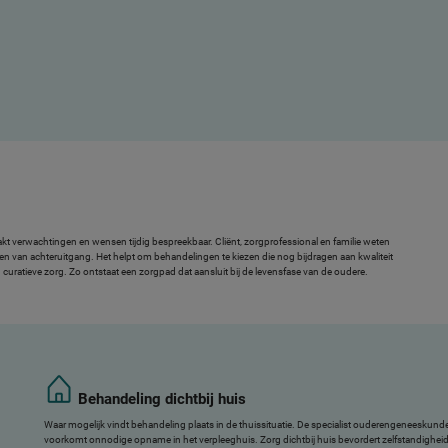
 verwachtingen en wensen tijdig bespreekbaar. Cliënt, zorgprofessional en familie weten
menten van achteruitgang. Het helpt om behandelingen te kiezen die nog bijdragen aan kwaliteit
uratieve zorg. Zo ontstaat een zorgpad dat aansluit bij de levensfase van de oudere.
Behandeling dichtbij huis
Waar mogelijk vindt behandeling plaats in de thuissituatie. De specialist ouderengeneeskunde
voorkomt onnodige opname in het verpleeghuis. Zorg dichtbij huis bevordert zelfstandigh