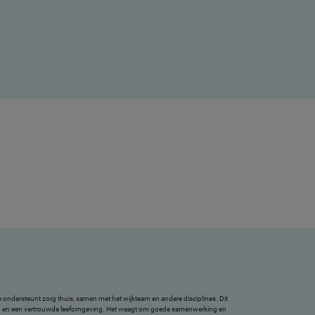
 ondersteunt zorg thuis, samen met het wijkteam en andere disciplines. Dit
eid en een vertrouwde leefomgeving. Het vraagt om goede samenwerking en