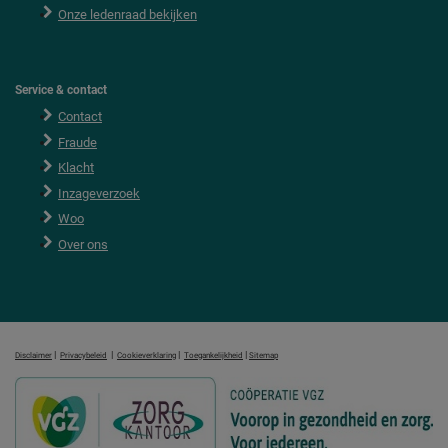
Onze ledenraad bekijken
Service & contact
Contact
Fraude
Klacht
Inzageverzoek
Woo
Over ons
|
|
|
|
Disclaimer
Privacybeleid
Cookieverklaring
Toegankelijkheid
Sitemap