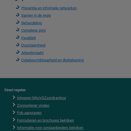
Preventie en informele netwerken
Samen in de regio
Behandeling
Complexe zorg
Kwaliteit
Duurzaamheid
Arbeidsmarkt
Databeschikbaarheid en digitalisering
Direct regelen
F
o
Inloggen MijnVGZzorgkantoor
o
Zorgverlener vinden
t
e
Pgb aanvragen
r
Formulieren en brochures bekijken
Informatie voor zorgaanbieders bekijken