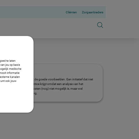
Cliënten
Zorgaanbieders
goed te laten
van jou op basis
mogelijk medische
Goed voorbeeld
nooit informatie
n externe kanalen
Dit initiatief behoort tot de goede voorbeelden. Een initiatief dat niet
 kunt ook jouw
het kenmerk good practice krijgt omdat een analyse van het
verlagen van de zorgkosten (nog) niet mogelijk is, maar wel
bijdraagt aan betere zorg.