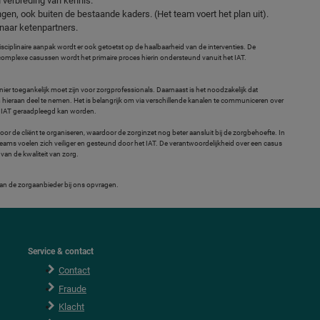
n verbreding van kennis.
en, ook buiten de bestaande kaders. (Het team voert het plan uit).
naar ketenpartners.
sciplinaire aanpak wordt er ook getoetst op de haalbaarheid van de interventies. De
g complexe casussen wordt het primaire proces hierin ondersteund vanuit het IAT.
ier toegankelijk moet zijn voor zorgprofessionals. Daarnaast is het noodzakelijk dat
hieraan deel te nemen. Het is belangrijk om via verschillende kanalen te communiceren over
t IAT geraadpleegd kan worden.
or de cliënt te organiseren, waardoor de zorginzet nog beter aansluit bij de zorgbehoefte. In
teams voelen zich veiliger en gesteund door het IAT. De verantwoordelijkheid over een casus
van de kwaliteit van zorg.
n de zorgaanbieder bij ons opvragen.
Service & contact
Contact
Fraude
Klacht