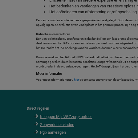
Efficiënte inzet van bredere expertise en ervaring e
Het bedenken en vastleggen van creatieve oplossing
Het coördineren van afstemming en/of opschaling 
Per casus worden er interventies afgesproken en vastgelegd. Door de multidi
opvolging en de evaluatie ervan vindt plaats in het primaire proces. Bij hoo
Kritische succesfactoren
Een van de kritische succesfactoren is dat het IAT op een laagdrempelige man
deelnemers aan het IAT voor een aantal uren per week worden vrijgesteld om 
het IAT, zodat het IAT sneller gevonden wordt en dat men weet waarvoor he
Door de inzet van het IAT ziet RIBW Brabant dat het lukt om beter maatwerk vo
sommige gevallen dalen het aantal escalaties. Zorgprofessionals uit de zorg
wordt breder in de organisatie gedragen. Het IAT draagt bij aan het vergroten 
Meer informatie
Voor meer informatie kunt u
hier
de contactgegevens van de ambassadeur va
Direct regelen
F
o
Inloggen MijnVGZzorgkantoor
o
Zorgverlener vinden
t
e
Pgb aanvragen
r