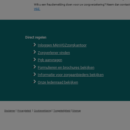
Wilt u een fraudemelding doen voor uw zorgverzekering? Neem dan contact o
VGZ.
Direct regelen
F
o
Inloggen MijnVGZzorgkantoor
o
Zorgverlener vinden
t
e
Pgb aanvragen
r
Formulieren en brochures bekijken
Informatie voor zorgaanbieders bekijken
Onze ledenraad bekijken
|
|
|
|
Disclaimer
Privacybeleid
Cookieverklaring
Toegankelijkheid
Sitemap