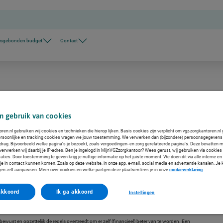
nsgebonden budget
Contact
ertrouwen heeft in het zorgsysteem, uw
n gebruik van cookies
 stellen geld beschikbaar voor mensen die
ren.nl gebruiken wij cookies en technieken die hierop lijken. Basis cookies zijn verplicht om vgz-zorgkantoren.nl 
mee betalen we kwalitatief goede, werkelijk
rsoonlijke en tracking cookies vragen we jouw toestemming. We verwerken dan (bijzondere) persoonsgegevens 
drag. Bijvoorbeeld welke pagina’s je bezoekt, zoals vergoedingen- en zorg gerelateerde pagina’s. Deze bevatten 
trouwen schaden. Daarom werken we actief
verwerken wij daarbij je IP-adres. Ben je ingelogd in MijnVGZzorgkantoor? Wees gerust, wij gebruiken via cookies 
aties. Door toestemming te geven krijg je nuttige informatie op het juiste moment. We doen dit via alle interne e
e in contact kunnen komen. Zoals op deze website, in onze app, e-mail, social media en advertentie kanalen. Je
rzoeken en aanpakken van fraude.
gen zelf aanpassen. Meer over cookies en welke partijen deze plaatsen lees je in onze
cookieverklaring
.
audebeleid.
akkoord
Ik ga akkoord
Instellingen
wust en opzettelijk de regels overtreedt om er zelf (financieel) beter van te worden. Een