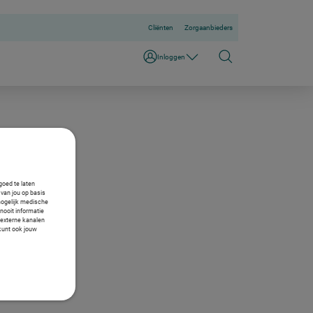
Cliënten
Zorgaanbieders
Inloggen
goed te laten
van jou op basis
mogelijk medische
nooit informatie
n externe kanalen
 kunt ook jouw