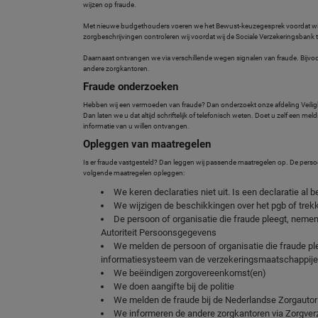
wijzen op fraude.
Met nieuwe budgethouders voeren we het Bewust-keuzegesprek voordat w
zorgbeschrijvingen controleren wij voordat wij de Sociale Verzekeringsban
Daarnaast ontvangen we via verschillende wegen signalen van fraude. Bijvo
andere zorgkantoren.
Fraude onderzoeken
Hebben wij een vermoeden van fraude? Dan onderzoekt onze afdeling Veili
Dan laten we u dat altijd schriftelijk of telefonisch weten. Doet u zelf een m
informatie van u willen ontvangen.
Opleggen van maatregelen
Is er fraude vastgesteld? Dan leggen wij passende maatregelen op. De persoon 
volgende maatregelen opleggen:
We keren declaraties niet uit. Is een declaratie a
We wijzigen de beschikkingen over het pgb of trek
De persoon of organisatie die fraude pleegt, nemen 
Autoriteit Persoonsgegevens
We melden de persoon of organisatie die fraude plee
informatiesysteem van de verzekeringsmaatschappijen
We beëindigen zorgovereenkomst(en)
We doen aangifte bij de politie
We melden de fraude bij de Nederlandse Zorgautorit
We informeren de andere zorgkantoren via Zorgver