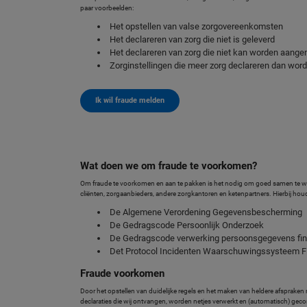
paar voorbeelden:
Het opstellen van valse zorgovereenkomsten
Het declareren van zorg die niet is geleverd
Het declareren van zorg die niet kan worden aangem
Zorginstellingen die meer zorg declareren dan wor
Ik wil fraude melden
Wat doen we om fraude te voorkomen?
Om fraude te voorkomen en aan te pakken is het nodig om goed samen te we
cliënten, zorgaanbieders, andere zorgkantoren en ketenpartners. Hierbij hou
De Algemene Verordening Gegevensbescherming
De Gedragscode Persoonlijk Onderzoek
De Gedragscode verwerking persoonsgegevens fina
Det Protocol Incidenten Waarschuwingssysteem Fin
Fraude voorkomen
Door het opstellen van duidelijke regels en het maken van heldere afsprake
declaraties die wij ontvangen, worden netjes verwerkt en (automatisch) gecon