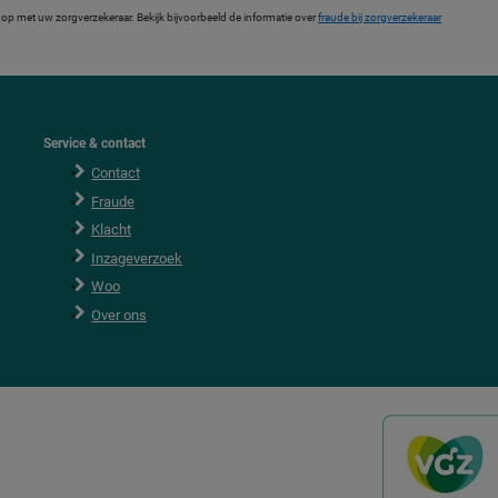
p met uw zorgverzekeraar. Bekijk bijvoorbeeld de informatie over
fraude bij zorgverzekeraar
Service & contact
Contact
Fraude
Klacht
Inzageverzoek
Woo
Over ons