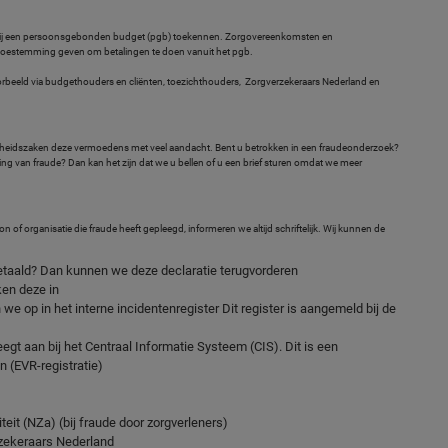
ij een persoonsgebonden budget (pgb) toekennen. Zorgovereenkomsten en
k toestemming geven om betalingen te doen vanuit het pgb.
orbeeld via budgethouders en cliënten, toezichthouders, Zorgverzekeraars Nederland en
gheidszaken deze vermoedens met veel aandacht. Bent u betrokken in een fraudeonderzoek?
elding van fraude? Dan kan het zijn dat we u bellen of u een brief sturen omdat we meer
of organisatie die fraude heeft gepleegd, informeren we altijd schriftelijk. Wij kunnen de
l betaald? Dan kunnen we deze declaratie terugvorderen
ken deze in
we op in het interne incidentenregister Dit register is aangemeld bij de
gt aan bij het Centraal Informatie Systeem (CIS). Dit is een
 (EVR-registratie)
eit (NZa) (bij fraude door zorgverleners)
zekeraars Nederland