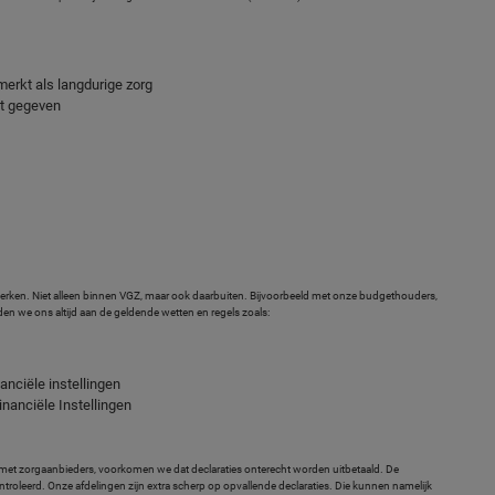
erkt als langdurige zorg
dt gegeven
rken. Niet alleen binnen VGZ, maar ook daarbuiten. Bijvoorbeeld met onze budgethouders,
den we ons altijd aan de geldende wetten en regels zoals:
nciële instellingen
anciële Instellingen
n met zorgaanbieders, voorkomen we dat declaraties onterecht worden uitbetaald. De
troleerd. Onze afdelingen zijn extra scherp op opvallende declaraties. Die kunnen namelijk