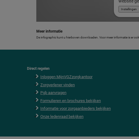
website ge
Instellingen
Meer informatie
De infographic kunt u hierboven downloaden. Voor meer informatie is er ook 
Direct regelen
F
o
Inloggen MijnVGZzorgkantoor
o
Zorgverlener vinden
t
e
Pgb aanvragen
r
Formulieren en brochures bekijken
Informatie voor zorgaanbieders bekijken
Onze ledenraad bekijken