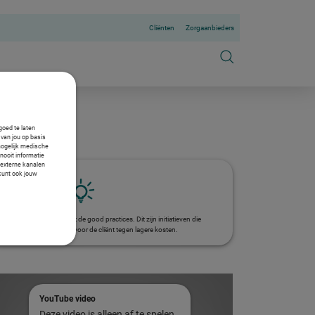
Cliënten
Zorgaanbieders
goed te laten
van jou op basis
mogelijk medische
nooit informatie
n externe kanalen
 kunt ook jouw
Good Practice
Dit initiatief behoort tot de good practices. Dit zijn initiatieven die
leiden tot goede zorg voor de cliënt tegen lagere kosten.
YouTube video
Deze video is alleen af te spelen