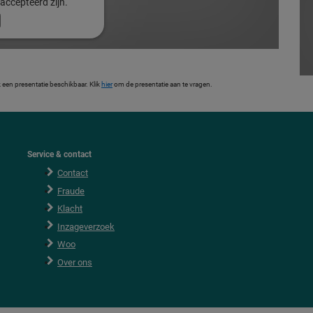
accepteerd zijn.
een presentatie beschikbaar. Klik
hier
om de presentatie aan te vragen.
Service & contact
Contact
Fraude
Klacht
Inzageverzoek
Woo
Over ons