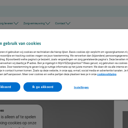
org leveren
Zorgvernieuwing
Contact
n gebruik van cookies
ren.nl gebruiken wij cookies en technieken die hierop lijken. Basis cookies zijn verplicht om vgz-zorgkantoren.nl 
rsoonlijke en tracking cookies vragen we jouw toestemming. We verwerken dan (bijzondere) persoonsgegevens 
drag. Bijvoorbeeld welke pagina’s je bezoekt, zoals vergoedingen- en zorg gerelateerde pagina’s. Deze bevatten 
verwerken wij daarbij je IP-adres. Ben je ingelogd in MijnVGZzorgkantoor? Wees gerust, wij gebruiken via cookies 
ing van palliatieve cliënten. De palliatieve kit is een door de apotheek afgesloten box waarin
aties. Door toestemming te geven krijg je nuttige informatie op het juiste moment. We doen dit via alle interne e
e in contact kunnen komen. Zoals op deze website, in onze app, e-mail, social media en advertentie kanalen. Je
.
gen zelf aanpassen. Meer over cookies en welke partijen deze plaatsen lees je in onze
cookieverklaring
.
akkoord
Ik ga akkoord
Instellingen
deo
is alleen af te spelen
cking-cookies op onze