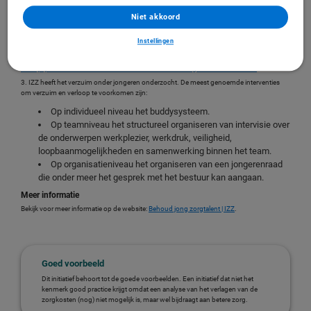
doelgroep én de zorgorganisatie. Door de inzet van het buddysysteem is het verloop van
medewerkers significant afgenomen.
Niet akkoord
2. Allerzorg is met het buddysysteem genomineerd voor de Impactmakersprijs 2021. In
de wijkverpleging wordt een nieuwe medewerker al twee weken voorafgaand aan zijn of
Instellingen
haar start gekoppeld aan een buddy. Hierdoor heeft Allerzorg een reductie van 95% ten
opzichte van de uitstroom gerealiseerd. Voor meer informatie zie de website:
Koploper
Buddysysteem: Voor nieuwe medewerkers in de thuiszorg - Actie Leer Netwerk
.
3. IZZ heeft het verzuim onder jongeren onderzocht. De meest genoemde interventies
om verzuim en verloop te voorkomen zijn:
Op individueel niveau het buddysysteem.
Op teamniveau het structureel organiseren van intervisie over
de onderwerpen werkplezier, werkdruk, veiligheid,
loopbaanmogelijkheden en samenwerking binnen het team.
Op organisatieniveau het organiseren van een jongerenraad
die onder meer het gesprek met het bestuur kan aangaan.
Meer informatie
Bekijk voor meer informatie op de website:
Behoud jong zorgtalent | IZZ
.
Goed voorbeeld
Dit initiatief behoort tot de goede voorbeelden. Een initiatief dat niet het
kenmerk good practice krijgt omdat een analyse van het verlagen van de
zorgkosten (nog) niet mogelijk is, maar wel bijdraagt aan betere zorg.