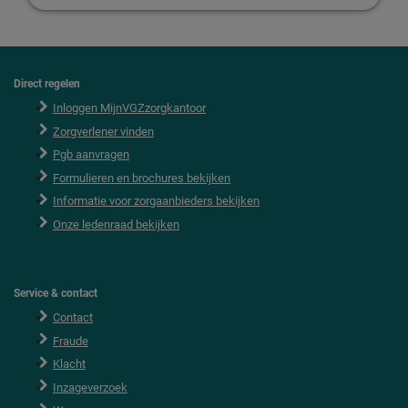
Direct regelen
F
o
Inloggen MijnVGZzorgkantoor
o
Zorgverlener vinden
t
e
Pgb aanvragen
r
Formulieren en brochures bekijken
Informatie voor zorgaanbieders bekijken
Onze ledenraad bekijken
Service & contact
Contact
Fraude
Klacht
Inzageverzoek