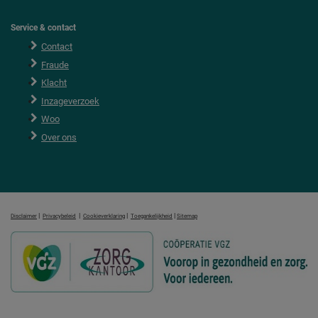
Service & contact
Contact
Fraude
Klacht
Inzageverzoek
Woo
Over ons
|
|
|
|
Disclaimer
Privacybeleid
Cookieverklaring
Toegankelijkheid
Sitemap