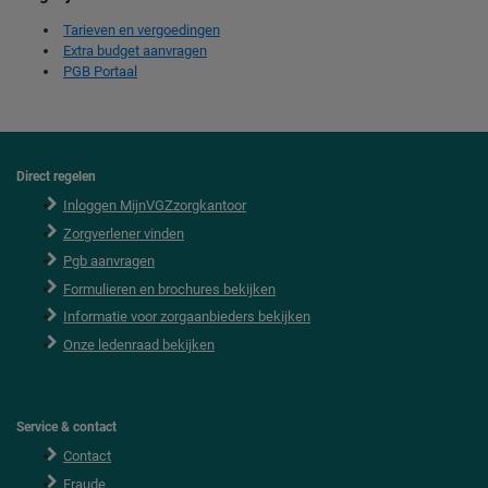
Tarieven en vergoedingen
Extra budget aanvragen
PGB Portaal
Direct regelen
F
o
Inloggen MijnVGZzorgkantoor
o
Zorgverlener vinden
t
e
Pgb aanvragen
r
Formulieren en brochures bekijken
Informatie voor zorgaanbieders bekijken
Onze ledenraad bekijken
Service & contact
Contact
Fraude