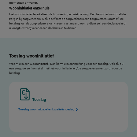
momenten ontvangt.
Wooninitiatief enkel huis
Het wooninitiatief levert alleen de huisvesting en niet de zorg. Een bewoner koopt zelf de
zorg in bij zorgverleners. U sluit zelf met de zorgverleners een zorgovereenkomst af. De
betaling van de zorgverleners kan via een vast maandloon, u dient zelf een declaratie in of
u vraagt uw zorgverlener een declaratie in te dienen.
Toeslag wooninitiatief
Woont u in een wooninitiatief? Dan komt u in aanmerking voor een toeslag. Ook sluit u
een zorgovereenkomst af met het wooninitiatief en/de zorgverleners en zorgt voor de
betaling.
Toeslag
Toeslag wooninitiatief en kwaliteitstoeslag