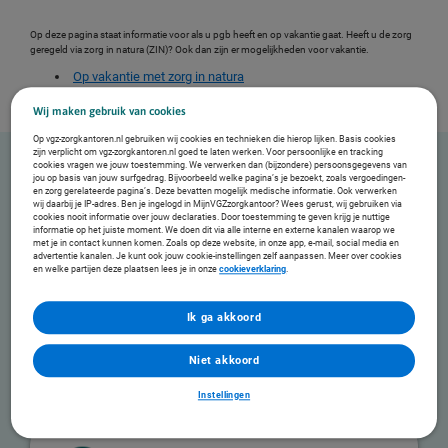
Op deze pagina staat informatie voor als u pgb heeft en op vakantie gaat. Heeft u de zorg
geregeld via zorg in natura (ZIN)? Ook dan zijn er mogelijkheden voor vakantie.
Op vakantie met zorg in natura
Wij maken gebruik van cookies
Op vgz-zorgkantoren.nl gebruiken wij cookies en technieken die hierop lijken. Basis cookies
zijn verplicht om vgz-zorgkantoren.nl goed te laten werken. Voor persoonlijke en tracking
cookies vragen we jouw toestemming. We verwerken dan (bijzondere) persoonsgegevens van
jou op basis van jouw surfgedrag. Bijvoorbeeld welke pagina’s je bezoekt, zoals vergoedingen-
en zorg gerelateerde pagina’s. Deze bevatten mogelijk medische informatie. Ook verwerken
wij daarbij je IP-adres. Ben je ingelogd in MijnVGZzorgkantoor? Wees gerust, wij gebruiken via
cookies nooit informatie over jouw declaraties. Door toestemming te geven krijg je nuttige
informatie op het juiste moment. We doen dit via alle interne en externe kanalen waarop we
met je in contact kunnen komen. Zoals op deze website, in onze app, e-mail, social media en
Nederland
advertentie kanalen. Je kunt ook jouw cookie-instellingen zelf aanpassen. Meer over cookies
en welke partijen deze plaatsen lees je in onze
cookieverklaring
.
Gaat u op vakantie in Nederland en neemt u uw zorgverlener mee? Dan
hoeft u verder niets te doen.
Wilt u tijdens uw vakantie een andere zorgverlener? Dan maakt u vooraf
Ik ga akkoord
afspraken met de zorgverlener door een zorgovereenkomst en een
zorgbeschrijving in te vullen en naar het zorgkantoor te sturen.
Niet akkoord
Instellingen