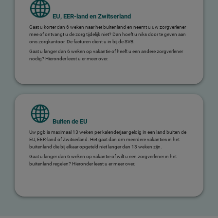
EU, EER-land en Zwitserland
Gaat u korter dan 6 weken naar het buitenland en neemt u uw zorgverlener
mee of ontvangt u de zorg tijdelijk niet? Dan hoeft u niks door te geven aan
ons zorgkantoor. De facturen dient u in bij de SVB.
Gaat u langer dan 6 weken op vakantie of heeft u een andere zorgverlener
nodig? Hieronder leest u er meer over.
Buiten de EU
Uw pgb is maximaal 13 weken per kalenderjaar geldig in een land buiten de
EU, EER-land of Zwitserland. Het gaat dan om meerdere vakanties in het
buitenland die bij elkaar opgeteld niet langer dan 13 weken zijn.
Gaat u langer dan 6 weken op vakantie of wilt u een zorgverlener in het
buitenland regelen? Hieronder leest u er meer over.