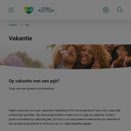
S
k
Inloggen
i
p
l
i
Cliënten
Pgb
n
k
Vakantie
s
n
a
v
i
g
a
t
i
e
Op vakantie met een pgb?
Zorg voor een goede voorbereiding
Heeft u plannen voor een vakantie in Nederland of in het buitenland? Dan wilt u natuurlijk
onbezorgd genieten. Op deze pagina leest u meer over uw pgb op vakantie. Zodat u
goed voorbereid op vakantie gaat. Zo kunt u uw zorgverlener meenemen op vakantie of
een andere zorgverlener in de buurt van uw vakantieadres regelen.