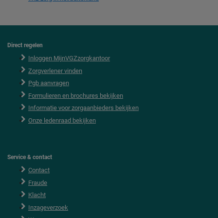
Direct regelen
F
o
Inloggen MijnVGZzorgkantoor
o
Zorgverlener vinden
t
e
Pgb aanvragen
r
Formulieren en brochures bekijken
Informatie voor zorgaanbieders bekijken
Onze ledenraad bekijken
Service & contact
Contact
Fraude
Klacht
Inzageverzoek