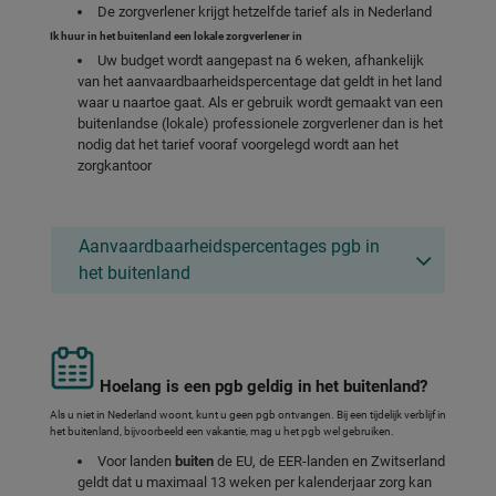
De zorgverlener krijgt hetzelfde tarief als in Nederland
Ik huur in het buitenland een lokale zorgverlener in
Uw budget wordt aangepast na 6 weken, afhankelijk
van het aanvaardbaarheidspercentage dat geldt in het land
waar u naartoe gaat. Als er gebruik wordt gemaakt van een
buitenlandse (lokale) professionele zorgverlener dan is het
nodig dat het tarief vooraf voorgelegd wordt aan het
zorgkantoor
Aanvaardbaarheidspercentages pgb in
het buitenland
Hoelang is een pgb geldig in het buitenland?
Als u niet in Nederland woont, kunt u geen pgb ontvangen. Bij een tijdelijk verblijf in
het buitenland, bijvoorbeeld een vakantie, mag u het pgb wel gebruiken.
Voor landen
buiten
de EU, de EER-landen en Zwitserland
geldt dat u maximaal 13 weken per kalenderjaar zorg kan