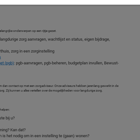
langrijke onderwerpen op een rijtje gezet.
 langdurige zorg aanvragen, wachtlijst en status, eigen bijdrage,
 thuis, zorg in een zorginstelling
s
et (pgb)
: pgb-aanvragen, pgb-beheren, budgetplan invullen, Bewust-
m dan contact op met een zorgadviseur. Onze adviseurs hebben jarenlang gewerkt in de
g. Zij kunnen u alles vertellen over de mogelijkheden voor langdurige zorg.
helpen:
te bij u?
uning? Kan dat?
n is het nodig om in een instelling te (gaan) wonen?