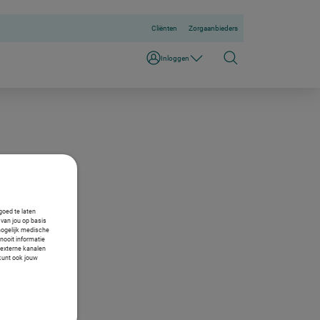
Cliënten
Zorgaanbieders
Inloggen
goed te laten
van jou op basis
mogelijk medische
nooit informatie
n externe kanalen
 kunt ook jouw