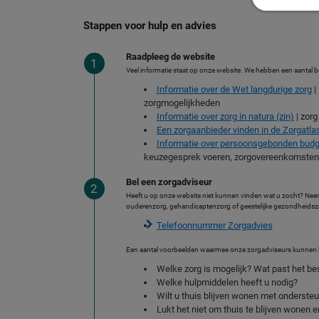
Stappen voor hulp en advies
Raadpleeg de website
Veel informatie staat op onze website. We hebben een aantal be
Informatie over de Wet langdurige zorg
|
zorgmogelijkheden
Informatie over zorg in natura (zin)
| zorg
Een zorgaanbieder vinden in de Zorgatla
Informatie over persoonsgebonden budg
keuzegesprek voeren, zorgovereenkomsten
Bel een zorgadviseur
Heeft u op onze website niet kunnen vinden wat u zocht? Nee
ouderenzorg, gehandicaptenzorg of geestelijke gezondheidszor
Telefoonnummer Zorgadvies
Een aantal voorbeelden waarmee onze zorgadviseurs kunnen 
Welke zorg is mogelijk? Wat past het bes
Welke hulpmiddelen heeft u nodig?
Wilt u thuis blijven wonen met onderste
Lukt het niet om thuis te blijven wonen e