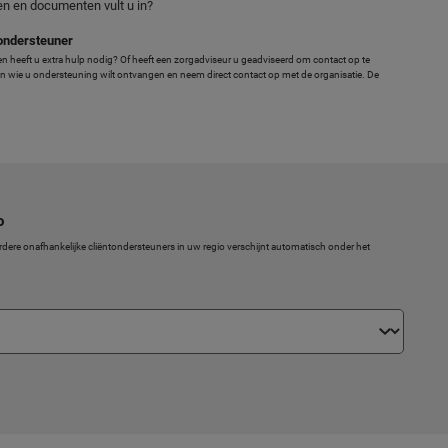
en en documenten vult u in?
tondersteuner
n heeft u extra hulp nodig? Of heeft een zorgadviseur u geadviseerd om contact op te
an wie u ondersteuning wilt ontvangen en neem direct contact op met de organisatie. De
o
dere onafhankelijke cliëntondersteuners in uw regio verschijnt automatisch onder het