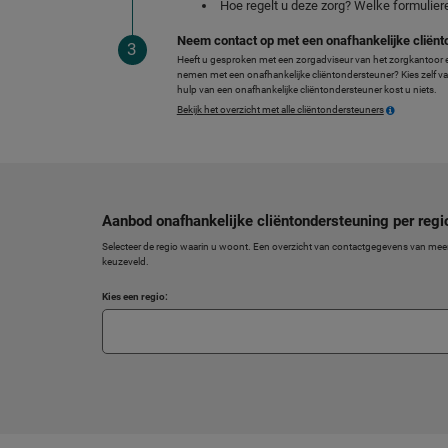
Hoe regelt u deze zorg? Welke formulier
Neem contact op met een onafhankelijke cliën
Heeft u gesproken met een zorgadviseur van het zorgkantoor e
nemen met een onafhankelijke cliëntondersteuner? Kies zelf v
hulp van een onafhankelijke cliëntondersteuner kost u niets.
Bekijk het overzicht met alle cliëntondersteuners
Aanbod onafhankelijke cliëntondersteuning per regi
Selecteer de regio waarin u woont. Een overzicht van contactgegevens van meer
keuzeveld.
Kies een regio: