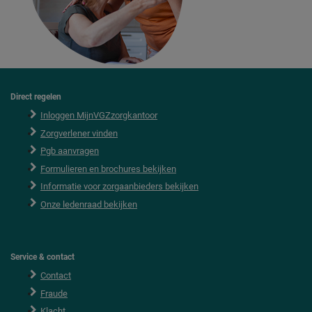
Direct regelen
F
o
Inloggen MijnVGZzorgkantoor
o
Zorgverlener vinden
t
e
Pgb aanvragen
r
Formulieren en brochures bekijken
Informatie voor zorgaanbieders bekijken
Onze ledenraad bekijken
Service & contact
Contact
Fraude
Klacht