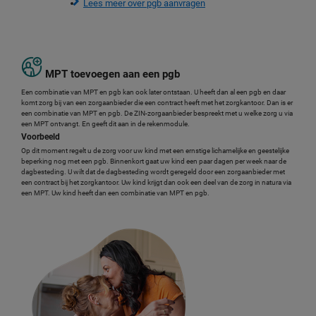
Lees meer over pgb aanvragen
MPT toevoegen aan een pgb
Een combinatie van MPT en pgb kan ook later ontstaan. U heeft dan al een pgb en daar
komt zorg bij van een zorgaanbieder die een contract heeft met het zorgkantoor. Dan is er
een combinatie van MPT en pgb. De ZIN-zorgaanbieder bespreekt met u welke zorg u via
een MPT ontvangt. En geeft dit aan in de rekenmodule.
Voorbeeld
Op dit moment regelt u de zorg voor uw kind met een ernstige lichamelijke en geestelijke
beperking nog met een pgb. Binnenkort gaat uw kind een paar dagen per week naar de
dagbesteding. U wilt dat de dagbesteding wordt geregeld door een zorgaanbieder met
een contract bij het zorgkantoor. Uw kind krijgt dan ook een deel van de zorg in natura via
een MPT. Uw kind heeft dan een combinatie van MPT en pgb.