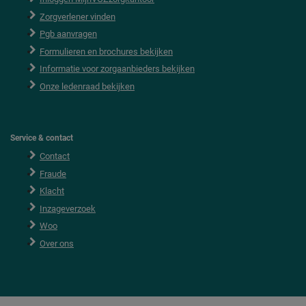
o
o
Zorgverlener vinden
t
e
Pgb aanvragen
r
Formulieren en brochures bekijken
Informatie voor zorgaanbieders bekijken
Onze ledenraad bekijken
Service & contact
Contact
Fraude
Klacht
Inzageverzoek
Woo
Over ons