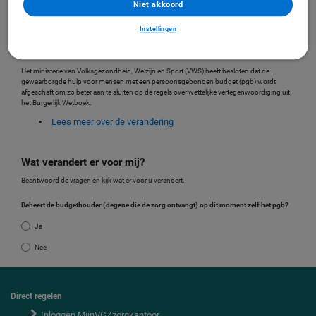
Niet akkoord
gevolmachtigde. In onze communicatie noemen we deze persoon een pgb-beheerder.
Bekijk hieronder wat er voor u verandert.
Instellingen
Waarom verandert het?
Het ministerie van Volksgezondheid, Welzijn en Sport (VWS) heeft besloten dat de
gewaarborgde hulp voor mensen met een persoonsgebonden budget (pgb) wordt
afgeschaft om zo beter aan te sluiten op de regels over wettelijke vertegenwoordiging uit
het Burgerlijk Wetboek.
Lees meer over de verandering
Wat verandert er voor mij?
Beantwoord de vragen en kijk wat er voor u verandert.
Beheert de budgethouder (degene die de zorg ontvangt) op dit moment zelf het pgb?
Ja
Nee
Direct regelen
F
Inloggen MijnVGZzorgkantoor